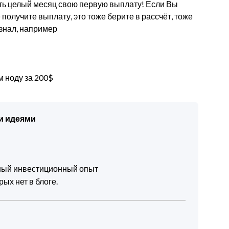
ать целый месяц свою первую выплату! Если Вы
е получите выплату, это тоже берите в рассчёт, тоже
 знал, например
м ноду за 200$
и идеями
чный инвестиционный опыт
ых нет в блоге.