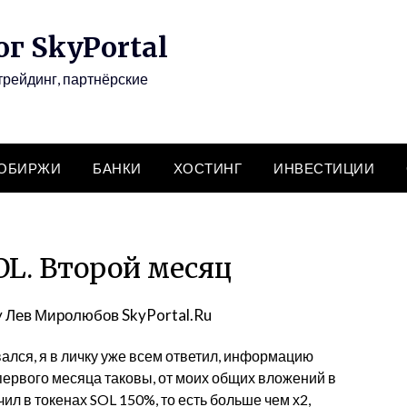
г SkyPortal
трейдинг, партнёрские
ТОБИРЖИ
БАНКИ
ХОСТИНГ
ИНВЕСТИЦИИ
OL. Второй месяц
y
Лев Миролюбов SkyPortal.Ru
вался, я в личку уже всем ответил, информацию
первого месяца таковы, от моих общих вложений в
учил в токенах SOL 150%, то есть больше чем х2,