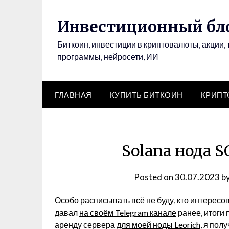
Инвестиционный бло
Биткоин, инвестиции в криптовалюты, акции, 
программы, нейросети, ИИ
ГЛАВНАЯ
КУПИТЬ БИТКОИН
КРИП
Solana нода S
Posted on
30.07.2023
b
Особо расписывать всё не буду, кто интересо
давал
на своём Telegram канале
ранее, итоги 
аренду сервера
для
м
о
е
й
ноды Leorich
, я пол