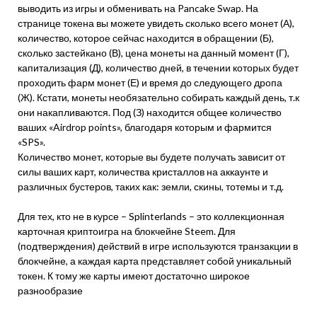
выводить из игры и обменивать на Pancake Swap. На
странице токена вы можете увидеть сколько всего монет (А),
количество, которое сейчас находится в обращении (Б),
сколько застейкано (В), цена монеты на данный момент (Г),
капитализация (Д), количество дней, в течении которых будет
проходить фарм монет (Е) и время до следующего дропа
(Ж). Кстати, монеты необязательно собирать каждый день, т.к
они накапливаются. Под (З) находится общее количество
ваших «Airdrop points», благодаря которым и фармится
«SPS».
Количество монет, которые вы будете получать зависит от
силы ваших карт, количества кристаллов на аккаунте и
различных бустеров, таких как: земли, скины, тотемы и т.д.
Для тех, кто не в курсе – Splinterlands – это коллекционная
карточная криптоигра на блокчейне Steem. Для
(подтверждения) действий в игре используются транзакции в
блокчейне, а каждая карта представляет собой уникальный
токен. К тому же карты имеют достаточно широкое
разнообразие