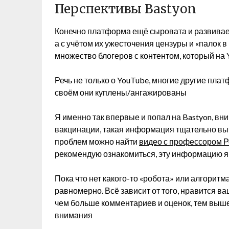
Перспективы Bastyon
Конечно платформа ещё сыровата и развивается
а с учётом их ужесточения цензуры и «палок 
множество блогеров с контентом, который на
Речь не только о YouTube, многие другие плат
своём они куплены/ангажированы
Я именно так впервые и попал на Bastyon, в
вакцинации, такая информация тщательно выч
проблем можно найти
видео с профессором Р
рекомендую ознакомиться, эту информацию я
Пока что нет какого-то «робота» или алгоритм
равномерно. Всё зависит от того, нравится в
чем больше комментариев и оценок, тем выше 
внимания