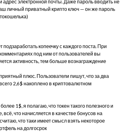
и адрес электронной почты. Даже пароль вводить не
ваш личный приватный крипто ключ — он же пароль
птокошелька)
подзаработать копеечку с каждого поста. При
 комментариях под ним от пользователей вы
яется активность, тем больше вознаграждение
е приятный плюс. Пользователи пишут, что за два
сего 2,6$ накоплено в криптовалютном
олее 1$, я полагаю, что токен такого полезного и
 всё, что начисляется в качестве бонусов на
 считаю, что таки имеет смысл взять некоторое
ртфель на долгосрок