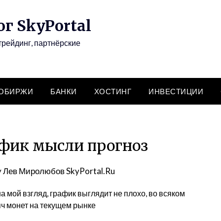
г SkyPortal
трейдинг, партнёрские
ТОБИРЖИ
БАНКИ
ХОСТИНГ
ИНВЕСТИЦИИ
афик мысли прогноз
y
Лев Миролюбов SkyPortal.Ru
 на мой взгляд, график выглядит не плохо, во всяком
яч монет на текущем рынке