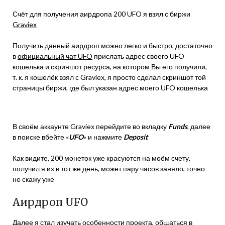
Счёт для получения аирдропа 200 UFO я взял с биржи
Graviex
Получить данный аирдроп можно легко и быстро, достаточно
в
официальный чат UFO
прислать адрес своего UFO
кошелька и скриншот ресурса, на котором Вы его получили,
т. к. я кошелёк взял с Graviex, я просто сделал скриншот той
страницы биржи, где был указан адрес моего UFO кошелька
В своём аккаунте Graviex перейдите во вкладку
Funds
, далее
в поиске вбейте «
UFO
» и нажмите
Deposit
Как видите, 200 монеток уже красуются на моём счету,
получил я их в тот же день, может пару часов заняло, точно
не скажу уже
Аирдроп UFO
Далее я стал изучать особенности проекта, общаться в