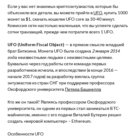
Если у вас нет знакомых криптоэнтузиастов, которые бы
объяснили все детали, вы можете прийти в
UFO
, купить 1000
монет за $1, скачать кошелек UFO core за 30-40 минут.
Комиссия сети настолько маленькая, что вы успеете сделать
сотни транзакций, прежде чем потратите всего 1 UFO.
UFO (Uniform Fiscal Object)
— в прямом смысле младший
брат Биткоина. Монета UFO была создана
2 января 2014
года
неизвестными людьми с неизвестными целями.
Буквально через год работы сети команда первых
разработчиков исчезла, и впоследствии (в конце 2016 —
начале 2017 годов) за разработку взялась группа
энтузиастов из стран СНГ при поддержке профессора
Оксфордского университета
Питера Башнелла
Кто же он такой? Являясь профессором Оксфордского
университета, он одним из первых стал заниматься BTC-
майнингом, именно с его подачи Виталий Бутерин решил
создать «мировой компьютер» – Ethereum.
Особенности UFO