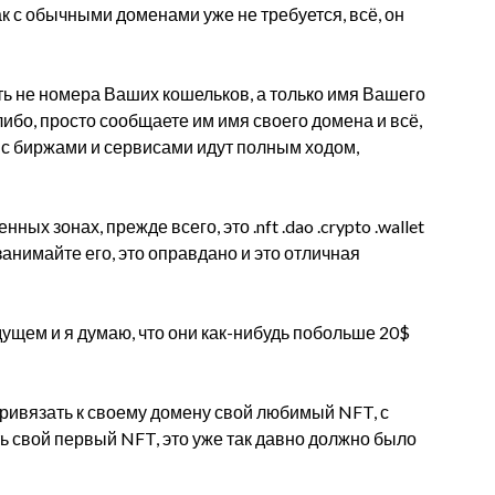
к с обычными доменами уже не требуется, всё, он
ть не номера Ваших кошельков, а только имя Вашего
либо, просто сообщаете им имя своего домена и всё,
 с биржами и сервисами идут полным ходом,
х зонах, прежде всего, это .nft .dao .crypto .wallet
 занимайте его, это оправдано и это отличная
ущем и я думаю, что они как-нибудь побольше 20$
ривязать к своему домену свой любимый NFT, с
ь свой первый NFT, это уже так давно должно было