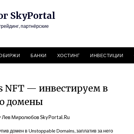
г SkyPortal
трейдинг, партнёрские
ТОБИРЖИ
БАНКИ
ХОСТИНГ
ИНВЕСТИЦИИ
s NFT — инвестируем в
о домены
y
Лев Миролюбов SkyPortal.Ru
упив домен в Unstoppable Domains, заплатив за него