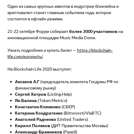
Один из самых крупных ивентов в индустрии блокчейна и
криптовалют станет главным событием года, которое
состоится в офлайн режиме.
21-22 октября Форум собирает
более 3000 участников
на
инновационной площадке Music Media Dome.
Узнать подробнее и купить билет —
https://blockchain-
life.com/europe/ru/
На Blockchain Life 2020 выступят:
Аксаков А.Г
(председатель комитета Госдумы РФ по
финансовому рынку)
Сергей Хитров
(Listing.Help)
Ян Балина
(Token Metrics)
Константин Клименко
(СБЕР)
Катерина Кондратенко
(Bitnovosti/ViaBTC)
Анатолий Радченко
(United Traders)
Кирилл Поляков
(ДИТ Правительства Москвы)
Александр Бражников
(Ракиб)