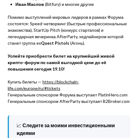
Иван Маслов
(Bitfury) и многие другие
Помимо выступлений мировых лидеров в рамках Форума
состоятся: Speed-нетворкинг (быстрые профессиональные
знакомства), StartUp Pitch (конкурс стартапов) и
легендарная вечеринка AfterParty, хедлайнером которой
станет группа ex
Quest Pistols
(Агонь).
Успейте приобрести билет на крупнейший живой
крипто-форум по самой выгодной цене до её
повышения сегодня 19.10!
Купить билеты —
https://blockchain-
life.com/europe/ru/#tickets
Генеральным спонсором Форума выступает PlatinHero.com
Генеральным спонсором AfterParty выступает B2Broker.com
📈
Следите за моими инвестиционными
идеями