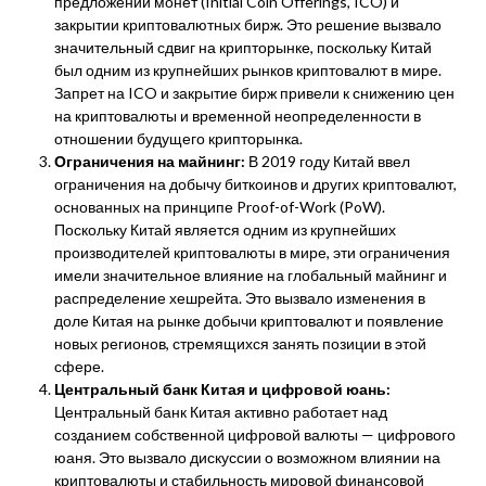
предложений монет (Initial Coin Offerings, ICO) и
закрытии криптовалютных бирж. Это решение вызвало
значительный сдвиг на крипторынке, поскольку Китай
был одним из крупнейших рынков криптовалют в мире.
Запрет на ICO и закрытие бирж привели к снижению цен
на криптовалюты и временной неопределенности в
отношении будущего крипторынка.
Ограничения на майнинг:
В 2019 году Китай ввел
ограничения на добычу биткоинов и других криптовалют,
основанных на принципе Proof-of-Work (PoW).
Поскольку Китай является одним из крупнейших
производителей криптовалюты в мире, эти ограничения
имели значительное влияние на глобальный майнинг и
распределение хешрейта. Это вызвало изменения в
доле Китая на рынке добычи криптовалют и появление
новых регионов, стремящихся занять позиции в этой
сфере.
Центральный банк Китая и цифровой юань:
Центральный банк Китая активно работает над
созданием собственной цифровой валюты — цифрового
юаня. Это вызвало дискуссии о возможном влиянии на
криптовалюты и стабильность мировой финансовой