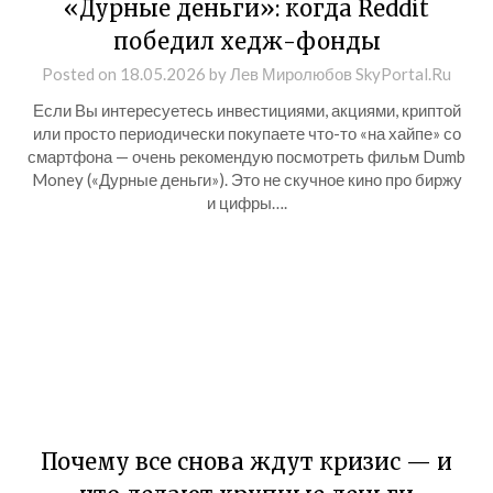
«Дурные деньги»: когда Reddit
победил хедж-фонды
Posted on
18.05.2026
by
Лев Миролюбов SkyPortal.Ru
Если Вы интересуетесь инвестициями, акциями, криптой
или просто периодически покупаете что-то «на хайпе» со
смартфона — очень рекомендую посмотреть фильм Dumb
Money («Дурные деньги»). Это не скучное кино про биржу
и цифры….
Почему все снова ждут кризис — и