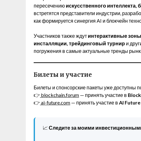
пересечению
искусственного интеллекта, 
встретятся представители индустрии, разрабо
как формируется синергия AI и блокчейн техн
Участников также ждут
интерактивные зон
инсталляции, трейдинговый турнир
и друг
погружения в самые актуальные тренды рынк
Билеты и участие
Билеты и спонсорские пакеты уже доступны п
👉
blockchain.forum
— принять участие в
Block
👉
ai-future.com
— принять участие в
AI Futur
📈
Следите за моими инвестиционным