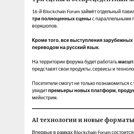
16-й Blockchain Forum займёт отдельный пав
три полноценных сцены
с параллельными п
воркшопов.
Кроме того, все выступления зарубежны
переводом на русский язык
.
На территории форума будет работать
масшт
представят свои продукты, сервисы и технол
Посетители смогут не только познакомиться с
увидит
премьеры новых платформ, продук
мейнстрим.
AI технологии и новые формат
Впервые в рамках Blockchain Forum состоитс