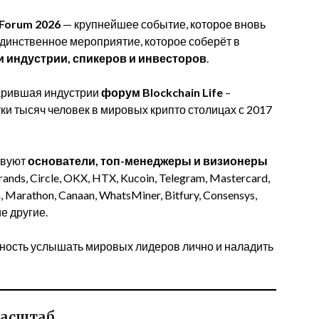
 Forum 2026
— крупнейшее событие, которое вновь
динственное мероприятие, которое соберёт в
индустрии, спикеров и инвесторов
.
дарившая индустрии
форум Blockchain Life
–
и тысяч человек в мировых крипто столицах с 2017
твуют
основатели, топ-менеджеры и визионеры
Brands, Circle, OKX, HTX, Kucoin, Telegram, Mastercard,
in, Marathon, Canaan, WhatsMiner, Bitfury, Consensys,
ие другие.
жность услышать мировых лидеров лично и наладить
масштаб