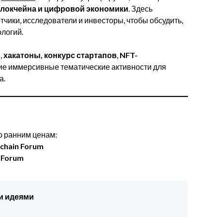
блокчейна и цифровой экономики
. Здесь
тчики, исследователи и инвесторы, чтобы обсудить,
ологий.
ы
,
хакатоны,
конкурс стартапов
,
NFT-
ие иммерсивные тематические активности для
а.
о ранним ценам:
chain Forum
e Forum
и идеями