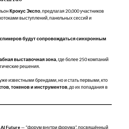
ильон
Крокус Экспо
, предлагая 20,000 участников
отоками выступлений, панельных сессий и
х спикеров будут сопровождаться синхронным
абная выставочная зона
, где более 250 компаний
огические решения.
 уже известными брендами, но и стать первыми, кто
тов, токенов и инструментов
, до их попадания в
ы
я
AI Future
— “форум внутри форума”, посвящённый