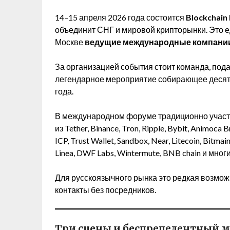
14–15 апреля 2026 года состоится
Blockchain
объединит СНГ и мировой крипторынки. Это е
Москве
ведущие международные компании 
За организацией события стоит команда, по
легендарное мероприятие собирающее десятк
года.
В международном форуме традиционно учас
из Tether, Binance, Tron, Ripple, Bybit, Animoca 
ICP, Trust Wallet, Sandbox, Near, Litecoin, Bitma
Linea, DWF Labs, Wintermute, BNB chain и мног
Для русскоязычного рынка это редкая возмо
контакты без посредников.
Три сцены и беспрецедентный 