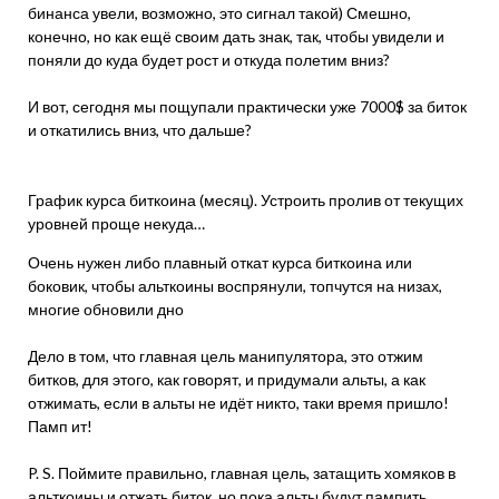
бинанса увели, возможно, это сигнал такой) Смешно,
конечно, но как ещё своим дать знак, так, чтобы увидели и
поняли до куда будет рост и откуда полетим вниз?
И вот, сегодня мы пощупали практически уже 7000$ за биток
и откатились вниз, что дальше?
График курса биткоина (месяц). Устроить пролив от текущих
уровней проще некуда…
Очень нужен либо плавный откат курса биткоина или
боковик, чтобы альткоины воспрянули, топчутся на низах,
многие обновили дно
Дело в том, что главная цель манипулятора, это отжим
битков, для этого, как говорят, и придумали альты, а как
отжимать, если в альты не идёт никто, таки время пришло!
Памп ит!
P. S. Поймите правильно, главная цель, затащить хомяков в
альткоины и отжать биток, но пока альты будут пампить,