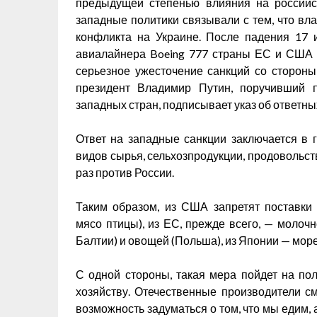
предыдущей степенью влияния на российс
западные политики связывали с тем, что вл
конфликта на Украине. После падения 17 
авиалайнера Boeing 777 страны ЕС и США 
серьезное ужесточение санкций со стороны
президент Владимир Путин, поручивший п
западных стран, подписывает указ об ответны
Ответ на западные санкции заключается в 
видов сырья, сельхозпродукции, продовольств
раз против России.
Таким образом, из США запретят поставки 
мясо птицы), из ЕС, прежде всего, — молоч
Балтии) и овощей (Польша), из Японии — мор
С одной стороны, такая мера пойдет на пол
хозяйству. Отечественные производители с
возможность задуматься о том, что мы едим, 