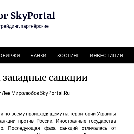
г SkyPortal
трейдинг, партнёрские
ТОБИРЖИ
БАНКИ
ХОСТИНГ
ИНВЕСТИЦИИ
а западные санкции
y
Лев Миролюбов SkyPortal.Ru
а и по всему происходящему на территории Украины
анкции против России. Иностранные государства
но. Последующая фаза санкций отличалась от