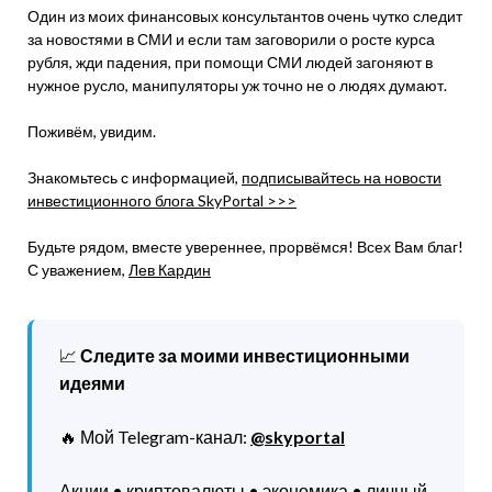
Один из моих финансовых консультантов очень чутко следит
за новостями в СМИ и если там заговорили о росте курса
рубля, жди падения, при помощи СМИ людей загоняют в
нужное русло, манипуляторы уж точно не о людях думают.
Поживём, увидим.
Знакомьтесь с информацией,
подписывайтесь на новости
инвестиционного блога SkyPortal >>>
Будьте рядом, вместе увереннее, прорвёмся! Всех Вам благ!
С уважением,
Лев Кардин
📈
Следите за моими инвестиционными
идеями
🔥 Мой Telegram-канал:
@skyportal
Акции • криптовалюты • экономика • личный