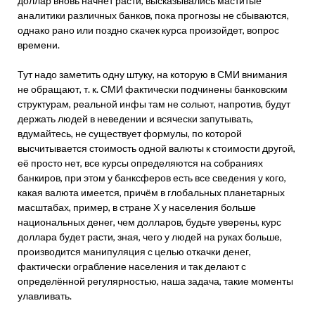
доллар вновь начнёт расти, высказывались маститые
аналитики различных банков, пока прогнозы не сбываются,
однако рано или поздно скачек курса произойдет, вопрос
времени.
Тут надо заметить одну штуку, на которую в СМИ внимания
не обращают, т. к. СМИ фактически подчинены банковским
структурам, реальной инфы там не сольют, напротив, будут
держать людей в неведении и всячески запутывать,
вдумайтесь, не существует формулы, по которой
высчитывается стоимость одной валюты к стоимости другой,
её просто нет, все курсы определяются на собраниях
банкиров, при этом у банксферов есть все сведения у кого,
какая валюта имеется, причём в глобальных планетарных
масштабах, пример, в стране Х у населения больше
национальных денег, чем долларов, будьте уверены, курс
доллара будет расти, зная, чего у людей на руках больше,
производится манипуляция с целью откачки денег,
фактически ограбление населения и так делают с
определённой регулярностью, наша задача, такие моменты
улавливать.