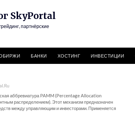
г SkyPortal
трейдинг, партнёрские
ТОБИРЖИ
БАНКИ
ХОСТИНГ
ИНВЕСТИЦИИ
al.Ru
ская аббревиатура PAMM (Percentage Allocation
нтным распределением). Этот механизм предназначен
едств между управляющим и инвесторами. Применяется