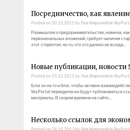
Посредничество, как явление
Posted on
20.12.2012
by
Лев Миролюбов SkyPort
Размышляя о предпринимательстве, новичок, как 
первоначальных вложений, требует наличия старто
этот стереотип, но то, что это далеко не всегда…
Новые публикации, новости 
Posted on
15.12.2012
by
Лев Миролюбов SkyPort
Блог он на то и блог, чтобы активно взаимодейст
SkyPortal периодически будут публиковаться сс
материалы. В скором времени на сайте…
Несколько ссылок для эконо
Posted on
28.10.2012
by
Лев Миролюбов SkyPort