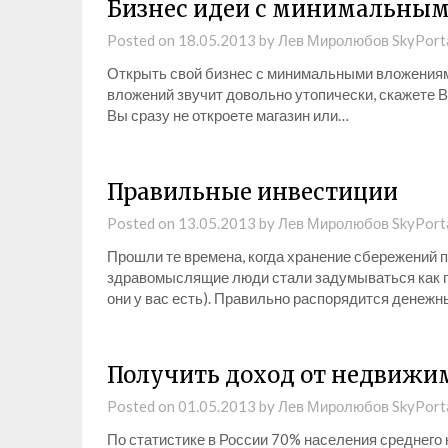
Бизнес идеи с минимальны
Posted on
18.05.2013
by
Лев Миролюбов SkyPort
Открыть свой бизнес с минимальными вложениям
вложений звучит довольно утопически, скажете В
Вы сразу не откроете магазин или…
Правильные инвестиции
Posted on
13.05.2013
by
Лев Миролюбов SkyPort
Прошли те времена, когда хранение сбережений 
здравомыслящие люди стали задумываться как п
они у вас есть). Правильно распорядится денеж
Получить доход от недвижим
Posted on
01.05.2013
by
Лев Миролюбов SkyPort
По статистике в России 70% населения среднего 