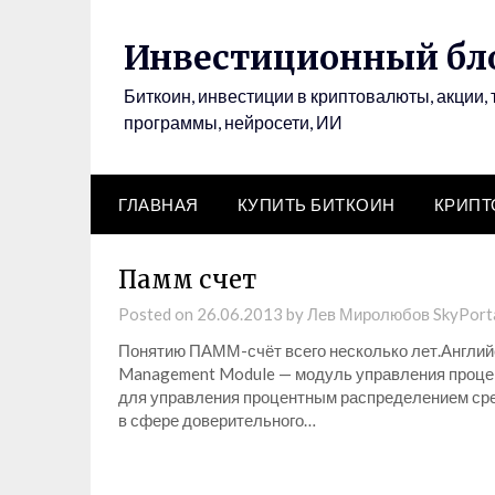
Инвестиционный бло
Биткоин, инвестиции в криптовалюты, акции, 
программы, нейросети, ИИ
ГЛАВНАЯ
КУПИТЬ БИТКОИН
КРИП
Памм счет
Posted on
26.06.2013
by
Лев Миролюбов SkyPort
Понятию ПАММ-счёт всего несколько лет.Англий
Management Module — модуль управления проце
для управления процентным распределением ср
в сфере доверительного…