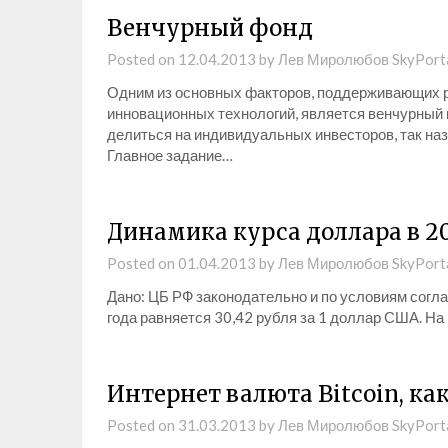
Венчурный фонд
Posted on
12.04.2013
by
Лев Миролюбов SkyPort
Одним из основных факторов, поддерживающих ра
инновационных технологий, является венчурный 
делиться на индивидуальных инвесторов, так на
Главное задание…
Динамика курса доллара в 20
Posted on
01.04.2013
by
Лев Миролюбов SkyPort
Дано: ЦБ РФ законодательно и по условиям согл
года равняется 30,42 рубля за 1 доллар США. На
Интернет валюта Bitcoin, ка
Posted on
31.03.2013
by
Лев Миролюбов SkyPort