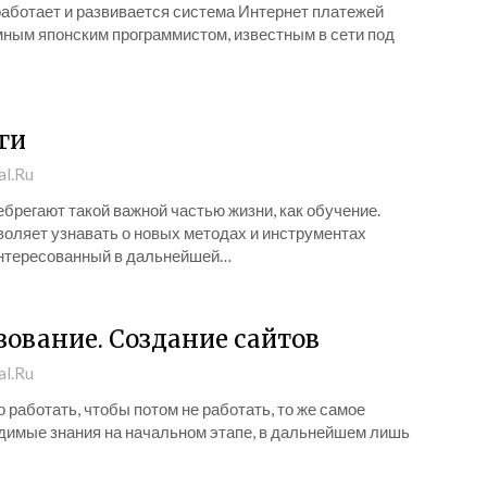
работает и развивается система Интернет платежей
имным японским программистом, известным в сети под
ги
al.Ru
брегают такой важной частью жизни, как обучение.
воляет узнавать о новых методах и инструментах
интересованный в дальнейшей…
зование. Создание сайтов
al.Ru
о работать, чтобы потом не работать, то же самое
одимые знания на начальном этапе, в дальнейшем лишь