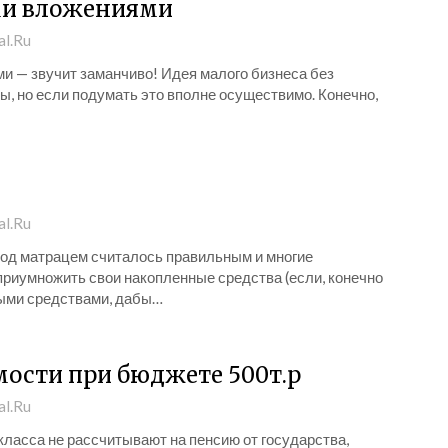
ми вложениями
al.Ru
и — звучит заманчиво! Идея малого бизнеса без
ы, но если подумать это вполне осуществимо. Конечно,
al.Ru
под матрацем считалось правильным и многие
риумножить свои накопленные средства (если, конечно
ными средствами, дабы…
ости при бюджете 500т.р
al.Ru
класса не рассчитывают на пенсию от государства,